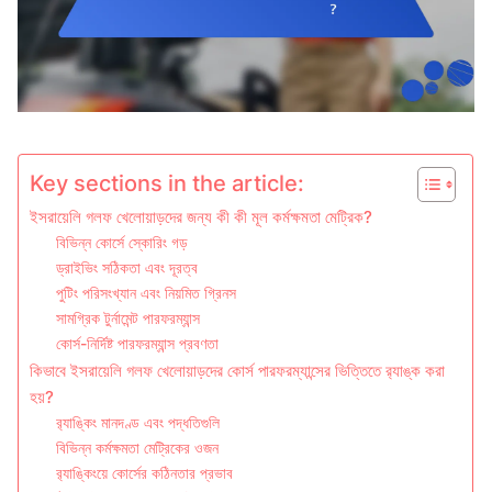
Key sections in the article:
ইসরায়েলি গলফ খেলোয়াড়দের জন্য কী কী মূল কর্মক্ষমতা মেট্রিক?
বিভিন্ন কোর্সে স্কোরিং গড়
ড্রাইভিং সঠিকতা এবং দূরত্ব
পুটিং পরিসংখ্যান এবং নিয়মিত গ্রিনস
সামগ্রিক টুর্নামেন্ট পারফরম্যান্স
কোর্স-নির্দিষ্ট পারফরম্যান্স প্রবণতা
কিভাবে ইসরায়েলি গলফ খেলোয়াড়দের কোর্স পারফরম্যান্সের ভিত্তিতে র‌্যাঙ্ক করা
হয়?
র‌্যাঙ্কিং মানদণ্ড এবং পদ্ধতিগুলি
বিভিন্ন কর্মক্ষমতা মেট্রিকের ওজন
র‌্যাঙ্কিংয়ে কোর্সের কঠিনতার প্রভাব