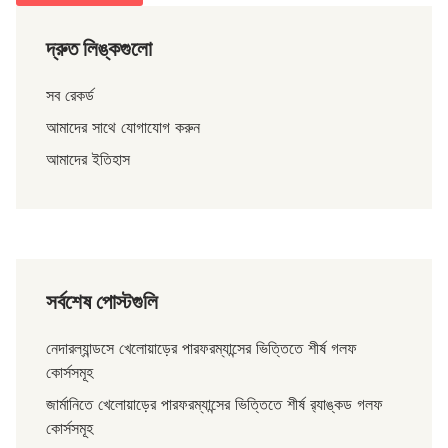
দ্রুত লিঙ্কগুলো
সব রেকর্ড
আমাদের সাথে যোগাযোগ করুন
আমাদের ইতিহাস
সর্বশেষ পোস্টগুলি
নেদারল্যান্ডসে খেলোয়াড়ের পারফরম্যান্সের ভিত্তিতে শীর্ষ গলফ
কোর্সসমূহ
জার্মানিতে খেলোয়াড়ের পারফরম্যান্সের ভিত্তিতে শীর্ষ র‌্যাঙ্কড গলফ
কোর্সসমূহ