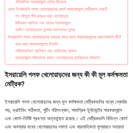
ঐতিহাসিক পারফরম্যান্স ডেটার বিবেচনা
কোন ইসরায়েলি গলফ খেলোয়াড়দের কোর্স পারফরম্যান্স মেট্রিকস সেরা?
গত মৌসুমে শীর্ষ র‌্যাঙ্ক করা খেলোয়াড়রা
উদীয়মান প্রতিভা এবং তাদের পারফরম্যান্স
প্রবীণ খেলোয়াড়দের তুলনায় নবাগতদের তুলনা
ইসরায়েলি গলফ খেলোয়াড়দের সময়ের সাথে সাথে পারফরম্যান্সের প্রবণতাগুলি কী?
বছর-বছর পারফরম্যান্সের উন্নতি
মেট্রিকগুলিতে প্রশিক্ষণ এবং কোচিংয়ের প্রভাব
পারফরম্যান্স পরিবর্তনের কারণে খেলোয়াড়দের র‌্যাঙ্কিংয়ে পরিবর্তন
ইসরায়েলি গলফ খেলোয়াড়দের জন্য কী কী মূল কর্মক্ষমতা
মেট্রিক?
ইসরায়েলি গলফ খেলোয়াড়দের জন্য মূল কর্মক্ষমতা মেট্রিকগুলির মধ্যে স্কোরিং
গড়, ড্রাইভিং সঠিকতা, পুটিং পরিসংখ্যান, সামগ্রিক টুর্নামেন্টের পারফরম্যান্স
এবং কোর্স-নির্দিষ্ট প্রবণতা অন্তর্ভুক্ত রয়েছে। এই মেট্রিকগুলি বিভিন্ন কোর্স
এবং অবস্থার মধ্যে খেলোয়াড়দের দক্ষতা এবং ধারাবাহিকতা মূল্যায়নে সহায়তা