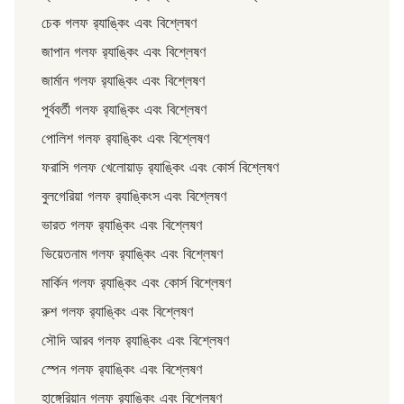
চেক গলফ র‍্যাঙ্কিং এবং বিশ্লেষণ
জাপান গলফ র‌্যাঙ্কিং এবং বিশ্লেষণ
জার্মান গলফ র‌্যাঙ্কিং এবং বিশ্লেষণ
পূর্ববর্তী গলফ র‌্যাঙ্কিং এবং বিশ্লেষণ
পোলিশ গলফ র‌্যাঙ্কিং এবং বিশ্লেষণ
ফরাসি গলফ খেলোয়াড় র‌্যাঙ্কিং এবং কোর্স বিশ্লেষণ
বুলগেরিয়া গলফ র‌্যাঙ্কিংস এবং বিশ্লেষণ
ভারত গলফ র‌্যাঙ্কিং এবং বিশ্লেষণ
ভিয়েতনাম গলফ র‌্যাঙ্কিং এবং বিশ্লেষণ
মার্কিন গলফ র‌্যাঙ্কিং এবং কোর্স বিশ্লেষণ
রুশ গলফ র‌্যাঙ্কিং এবং বিশ্লেষণ
সৌদি আরব গলফ র‌্যাঙ্কিং এবং বিশ্লেষণ
স্পেন গলফ র‌্যাঙ্কিং এবং বিশ্লেষণ
হাঙ্গেরিয়ান গলফ র‌্যাঙ্কিং এবং বিশ্লেষণ