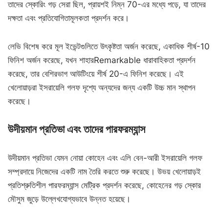
তাদের স্কোরিং গড় সেরা ছিল, প্রায়শই নিম্ন 70-এর মধ্যে পড়ে, যা তাদের
দক্ষতা এবং প্রতিযোগিতামূলকতা প্রদর্শন করে।
লেভি বিশেষ করে মূল ইভেন্টগুলিতে উৎকৃষ্টতা অর্জন করেছে, একাধিক শীর্ষ-10
ফিনিশ অর্জন করেছে, যখন শাহারRemarkable ধারাবাহিকতা প্রদর্শন
করেছে, তার বেশিরভাগ আউটিংয়ে শীর্ষ 20-এ ফিনিশ করেছে। এই
খেলোয়াড়রা ইসরায়েলি গলফ দৃশ্যে অন্যদের জন্য একটি উচ্চ মান স্থাপন
করেছে।
উদীয়মান প্রতিভা এবং তাদের পারফরম্যান্স
উদীয়মান প্রতিভা যেমন নোয়া কোহেন এবং এলি বেন-আরী ইসরায়েলি গলফ
সম্প্রদায়ে নিজেদের একটি নাম তৈরি করতে শুরু করেছে। উভয় খেলোয়াড়ই
প্রতিশ্রুতিশীল পারফরম্যান্স মেট্রিক প্রদর্শন করেছে, কোহেনের গড় স্কোর
মৌসুম জুড়ে উল্লেখযোগ্যভাবে উন্নত হয়েছে।