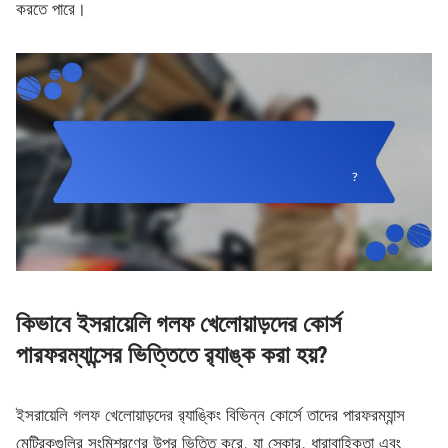
করতে পারে।
কিভাবে ইসরায়েলি গলফ খেলোয়াড়দের কোর্স
পারফরম্যান্সের ভিত্তিতে র‌্যাঙ্ক করা হয়?
ইসরায়েলি গলফ খেলোয়াড়দের র‌্যাঙ্কিং বিভিন্ন কোর্সে তাদের পারফরম্যান্স
মেট্রিকগুলির সংমিশ্রণের উপর ভিত্তি করে, যা স্কোর, ধারাবাহিকতা এবং