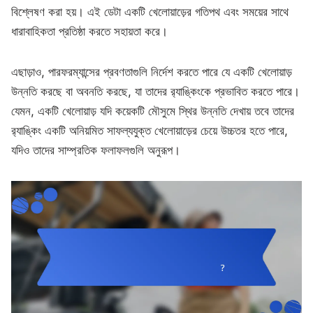
বিশ্লেষণ করা হয়। এই ডেটা একটি খেলোয়াড়ের গতিপথ এবং সময়ের সাথে
ধারাবাহিকতা প্রতিষ্ঠা করতে সহায়তা করে।
এছাড়াও, পারফরম্যান্সের প্রবণতাগুলি নির্দেশ করতে পারে যে একটি খেলোয়াড়
উন্নতি করছে বা অবনতি করছে, যা তাদের র‌্যাঙ্কিংকে প্রভাবিত করতে পারে।
যেমন, একটি খেলোয়াড় যদি কয়েকটি মৌসুমে স্থির উন্নতি দেখায় তবে তাদের
র‌্যাঙ্কিং একটি অনিয়মিত সাফল্যযুক্ত খেলোয়াড়ের চেয়ে উচ্চতর হতে পারে,
যদিও তাদের সাম্প্রতিক ফলাফলগুলি অনুরূপ।