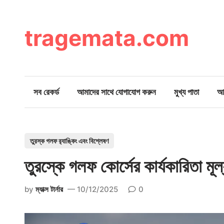
Skip
to
content
tragemata.com
সব রেকর্ড
আমাদের সাথে যোগাযোগ করুন
মুখ্য পাতা
আম
P
তুরস্ক গলফ র‌্যাঙ্কিং এবং বিশ্লেষণ
o
তুরস্কে গলফ কোর্সের কার্যকারিতা মূল
s
t
by
ম্যাক্স টার্নার
10/12/2025
0
e
d
i