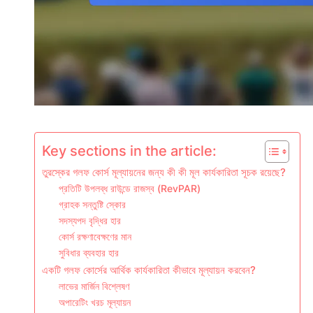
Key sections in the article:
তুরস্কের গলফ কোর্স মূল্যায়নের জন্য কী কী মূল কার্যকারিতা সূচক রয়েছে?
প্রতিটি উপলব্ধ রাউন্ডে রাজস্ব (RevPAR)
গ্রাহক সন্তুষ্টি স্কোর
সদস্যপদ বৃদ্ধির হার
কোর্স রক্ষণাবেক্ষণের মান
সুবিধার ব্যবহার হার
একটি গলফ কোর্সের আর্থিক কার্যকারিতা কীভাবে মূল্যায়ন করবেন?
লাভের মার্জিন বিশ্লেষণ
অপারেটিং খরচ মূল্যায়ন