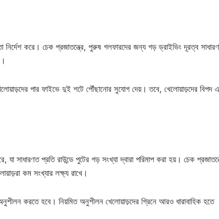
 তা নির্দেশ করে। চেক প্রজাতন্ত্রে, পুরুষ গলফারদের জন্য গড় ড্রাইভিং দূরত্ব সাধার
র।
খেলোয়াড়দের পার ফাইভে দুই শটে পৌঁছানোর সুযোগ দেয়। তবে, খেলোয়াড়দের বিপদ এ
ে, যা সাধারণত প্রতি রাউন্ডে পুটের গড় সংখ্যা দ্বারা পরিমাপ করা হয়। চেক প্রজাতন্ত
লোয়াড়রা কম সংখ্যার লক্ষ্য রাখে।
়ার অনুশীলন করতে হবে। নিয়মিত অনুশীলন খেলোয়াড়দের গ্রিনে আরও ধারাবাহিক হতে