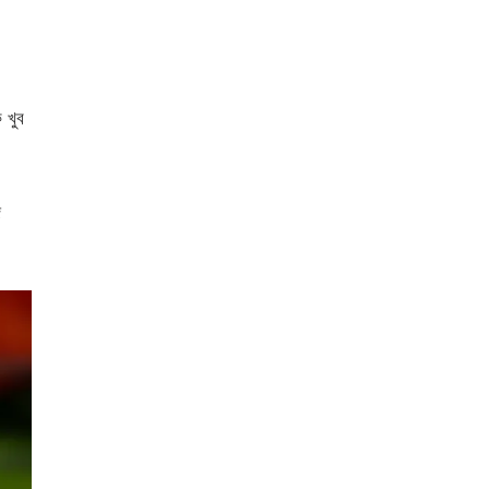
 খুব
জ