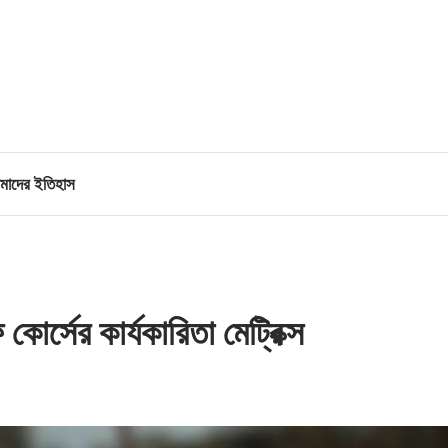
াদের ইতিহাস
োর্সের কার্যকারিতা মেট্রিক্স