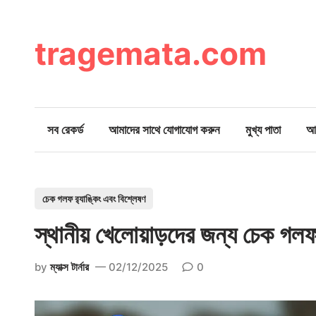
Skip
to
content
tragemata.com
সব রেকর্ড
আমাদের সাথে যোগাযোগ করুন
মুখ্য পাতা
আম
P
চেক গলফ র‍্যাঙ্কিং এবং বিশ্লেষণ
o
স্থানীয় খেলোয়াড়দের জন্য চেক গলফ ক
s
t
by
ম্যাক্স টার্নার
02/12/2025
0
e
d
i