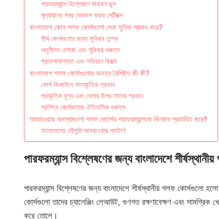
পারফরম্যান্স বিশ্লেষণে সাধারণ ভুল
মূল্যায়নের সময় ফোকাস করার মেট্রিক্স
বাংলাদেশে কোন গলফ কোর্সগুলো সেরা সুবিধা প্রদান করে?
শীর্ষ কোর্সগুলোর মধ্যে সুবিধার তুলনা
অনুশীলন এলাকা এবং সুবিধার গুরুত্ব
প্রবেশযোগ্যতা এবং পরিবহন বিকল্প
বাংলাদেশে গলফ কোর্সগুলোর অনন্য বৈশিষ্ট্য কী কী?
কোর্স ডিজাইনে সাংস্কৃতিক প্রভাব
প্রাকৃতিক দৃশ্য এবং খেলার উপর তাদের প্রভাব
প্রসিদ্ধ কোর্সগুলোর ঐতিহাসিক গুরুত্ব
আবহাওয়ার অবস্থাগুলো গলফ কোর্সের পারফরম্যান্সকে কিভাবে প্রভাবিত করে?
বাংলাদেশের মৌসুমি আবহাওয়ার প্যাটার্ন
পারফরম্যান্স বিশ্লেষণের জন্য বাংলাদেশে শীর্ষস্থানীয
পারফরম্যান্স বিশ্লেষণের জন্য বাংলাদেশে শীর্ষস্থানীয় গলফ কোর্সগুলো হল
কোর্সগুলো তাদের চ্যালেঞ্জিং লেআউট, গুণগত রক্ষণাবেক্ষণ এবং সামগ্রিক খেলোয
করে তোলে।