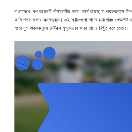
বাংলাদেশে বেশ কয়েকটি শীর্ষস্থানীয় গলফ কোর্স রয়েছে যা পারফরম্যান্স বিশ
আর্মি গলফ ক্লাব অন্তর্ভুক্ত। এই স্থানগুলো তাদের চ্যালেঞ্জিং লেআউট এবং
মতো মূল পারফরম্যান্স মেট্রিক্স মূল্যায়নের জন্য তাদের নিখুঁত করে তোলে।