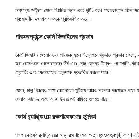
অন্যান্য মেট্রিক্স যেমন নিয়মিত গ্রিন এবং পুটিং গড়ও পারফরম্যান্স বিশ
প্রয়োজনীয় দক্ষতার স্তরকে প্রতিফলিত করে।
পারফরম্যান্সে কোর্স ডিজাইনের প্রভাব
কোর্স ডিজাইন খেলোয়াড়ের পারফরম্যান্সে উল্লেখযোগ্যভাবে প্রভাব ফেল
করা কোর্সগুলো খেলোয়াড়দের দীর্ঘ এবং ছোট হোলের মিশ্রণ, পাশাপাশি কৌশ
স্কোরিং এবং খেলোয়াড়ের আনন্দকে প্রভাবিত করতে পারে।
যেমন, ঢালু গ্রিনের সাথে কোর্সগুলো পুটিংয়ে আরও দক্ষতার প্রয়োজন হতে প
খেলার চ্যালেঞ্জ এবং আনন্দ উভয়কেই বাড়িয়ে তুলতে পারে।
কোর্স র‌্যাঙ্কিংয়ে রক্ষণাবেক্ষণের ভূমিকা
গলফ কোর্সের র‌্যাঙ্কিংয়ের জন্য রক্ষণাবেক্ষণ অত্যন্ত গুরুত্বপূর্ণ, কারণ