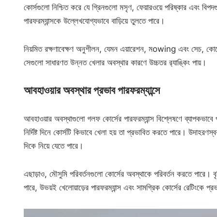
কোর্সগুলো নিশ্চিত করে যে গ্রিনগুলো মসৃণ, ফেয়ারওয়ে পরিষ্কার এবং বিপ
পারফরম্যান্সকে উল্লেখযোগ্যভাবে বাড়িয়ে তুলতে পারে।
নিয়মিত রক্ষণাবেক্ষণ অনুশীলন, যেমন এয়ারেশন, মowing এবং সেচ, কোর্
সেগুলো সাধারণত উন্নত খেলার অবস্থার কারণে উচ্চতর র‌্যাঙ্কিং পায়।
আবহাওয়ার অবস্থার প্রভাব পারফরম্যান্সে
আবহাওয়ার অবস্থাগুলো গলফ কোর্সের পারফরম্যান্স বিশ্লেষণে ব্যাপকভাবে 
নির্দিষ্ট দিনে কোর্সটি কিভাবে খেলা হয় তা প্রভাবিত করতে পারে। উদাহরণস্
দিকে নিয়ে যেতে পারে।
এছাড়াও, মৌসুমি পরিবর্তনগুলো কোর্সের অবস্থাকে পরিবর্তন করতে পারে। বৃষ
পারে, উভয়ই খেলোয়াড়ের পারফরম্যান্স এবং সামগ্রিক কোর্সের রেটিংকে প