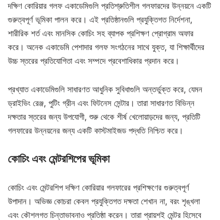
দক্ষিণ কোরিয়ার গলফ একাডেমিগুলি প্রতিশ্রুতিশীল গলফারদের উন্নয়নে একটি
গুরুত্বপূর্ণ ভূমিকা পালন করে। এই প্রতিষ্ঠানগুলি প্রযুক্তিগত নির্দেশনা,
শারীরিক শর্ত এবং মানসিক কোচিং সহ ব্যাপক প্রশিক্ষণ প্রোগ্রাম অফার
করে। অনেক একাডেমি পেশাদার গলফ সংগঠনের সাথে যুক্ত, যা শিক্ষার্থীদের
উচ্চ স্তরের প্রতিযোগিতা এবং সম্পদে প্রবেশাধিকার প্রদান করে।
প্রখ্যাত একাডেমিগুলি সাধারণত আধুনিক সুবিধাগুলি অন্তর্ভুক্ত করে, যেমন
ড্রাইভিং রেঞ্জ, পুটিং গ্রীন এবং ফিটনেস সেন্টার। তারা সাধারণত বিভিন্ন
দক্ষতার স্তরের জন্য উপযোগী, শুরু থেকে শীর্ষ খেলোয়াড়দের জন্য, প্রতিটি
গলফারের উন্নয়নের জন্য একটি কাস্টমাইজড পদ্ধতি নিশ্চিত করে।
কোচিং এবং মেন্টরশিপের ভূমিকা
কোচিং এবং মেন্টরশিপ দক্ষিণ কোরিয়ার গলফারের প্রশিক্ষণের গুরুত্বপূর্ণ
উপাদান। অভিজ্ঞ কোচরা কেবল প্রযুক্তিগত দক্ষতা শেখান না, বরং শৃঙ্খলা
এবং কৌশলগত চিন্তাভাবনাও প্রতিষ্ঠা করেন। তারা প্রায়শই মেন্টর হিসেবে