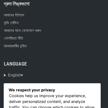
দ্রুত লিঙ্কগুলো
আমাদের ইতিহাস
কুকি সেটিংস
আমাদের সাথে যোগাযোগ করুন
গোপনীয়তা নীতি
ব্যবহারকারীর চুক্তি
LANGUAGE
English
▾
We respect your privacy
সর্বশেষ পোস্টগুলি
Cookies help us improve your experience,
deliver personalized content, and analyze
নেদারল্যান্ডসে খেলোয়াড়ের পারফরম্যান্সের ভিত্তিতে শীর্ষ গলফ কোর্সসমূহ
traffic. You can choose which cookies to allow