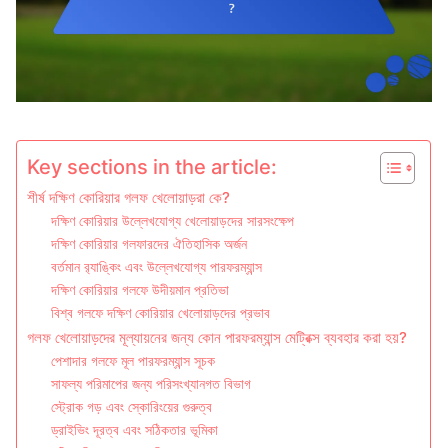
Key sections in the article:
শীর্ষ দক্ষিণ কোরিয়ার গলফ খেলোয়াড়রা কে?
দক্ষিণ কোরিয়ার উল্লেখযোগ্য খেলোয়াড়দের সারসংক্ষেপ
দক্ষিণ কোরিয়ার গলফারদের ঐতিহাসিক অর্জন
বর্তমান র‌্যাঙ্কিং এবং উল্লেখযোগ্য পারফরম্যান্স
দক্ষিণ কোরিয়ার গলফে উদীয়মান প্রতিভা
বিশ্ব গলফে দক্ষিণ কোরিয়ার খেলোয়াড়দের প্রভাব
গলফ খেলোয়াড়দের মূল্যায়নের জন্য কোন পারফরম্যান্স মেট্রিক্স ব্যবহার করা হয়?
পেশাদার গলফে মূল পারফরম্যান্স সূচক
সাফল্য পরিমাপের জন্য পরিসংখ্যানগত বিভাগ
স্ট্রোক গড় এবং স্কোরিংয়ের গুরুত্ব
ড্রাইভিং দূরত্ব এবং সঠিকতার ভূমিকা