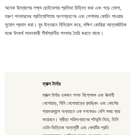
অনেক উদ্যোগের লক্ষ্য ছোটবেলায় প্রতিভা চিহ্নিত করা এবং গড়ে তোলা,
তরুণ গলফারদের প্রতিযোগিতায় অংশগ্রহণের এবং পেশাদার কোচিং পাওয়ার
সুযোগ প্রদান করা। যুব উন্নয়নে বিনিয়োগ করে, দক্ষিণ কোরিয়া আন্তর্জাতিক
মঞ্চে উৎকর্ষ সাধনকারী শীর্ষস্থানীয় গলফার তৈরি করতে থাকে।
ম্যাক্স টার্নার
ম্যাক্স টার্নার একজন গলফ বিশ্লেষক এবং উত্সাহী
খেলোয়াড়, যিনি খেলোয়াড়ের র‌্যাঙ্কিং এবং কোর্সের
পারফরম্যান্স অধ্যয়নে এক দশকেরও বেশি সময় ব্যয়
করেছেন। ক্রীড়া পরিসংখ্যানের পটভূমি নিয়ে, তিনি
ডেটা-ভিত্তিক অন্তর্দৃষ্টি এবং খেলাটির প্রতি