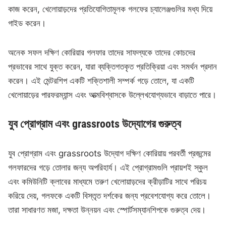
কাজ করেন, খেলোয়াড়দের প্রতিযোগিতামূলক গলফের চ্যালেঞ্জগুলির মধ্য দিয়ে
গাইড করেন।
অনেক সফল দক্ষিণ কোরিয়ার গলফার তাদের সাফল্যকে তাদের কোচদের
প্রভাবের সাথে যুক্ত করেন, যারা ব্যক্তিগতকৃত প্রতিক্রিয়া এবং সমর্থন প্রদান
করেন। এই মেন্টরশিপ একটি শক্তিশালী সম্পর্ক গড়ে তোলে, যা একটি
খেলোয়াড়ের পারফরম্যান্স এবং আত্মবিশ্বাসকে উল্লেখযোগ্যভাবে বাড়াতে পারে।
যুব প্রোগ্রাম এবং grassroots উদ্যোগের গুরুত্ব
যুব প্রোগ্রাম এবং grassroots উদ্যোগ দক্ষিণ কোরিয়ায় পরবর্তী প্রজন্মের
গলফারদের গড়ে তোলার জন্য অপরিহার্য। এই প্রোগ্রামগুলি প্রায়শই স্কুল
এবং কমিউনিটি ক্লাবের মাধ্যমে তরুণ খেলোয়াড়দের ক্রীড়াটির সাথে পরিচয়
করিয়ে দেয়, গলফকে একটি বিস্তৃত দর্শকের জন্য প্রবেশযোগ্য করে তোলে।
তারা সাধারণত মজা, দক্ষতা উন্নয়ন এবং স্পোর্টসম্যানশিপকে গুরুত্ব দেয়।