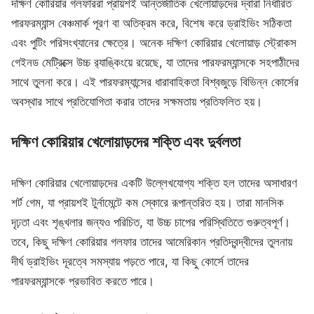
দক্ষিণ কোরিয়ার গলফাররা প্রায়শই আন্তর্জাতিক খেলোয়াড়দের দ্বারা নির্ধারিত
পারফরম্যান্স বেঞ্চমার্ক পূরণ বা অতিক্রম করে, বিশেষ করে ড্রাইভিং সঠিকতা
এবং পুটিং পরিসংখ্যানের ক্ষেত্রে। অনেক দক্ষিণ কোরিয়ার খেলোয়াড় স্ট্রোকস
গেইনড মেট্রিক্সে উচ্চ র‌্যাঙ্কিংয়ে রয়েছে, যা তাদের পারফরম্যান্সকে সহপাঠীদের
সাথে তুলনা করে। এই পারফরম্যান্সের ধারাবাহিকতা বিশ্বজুড়ে বিভিন্ন কোর্সের
অবস্থার সাথে প্রতিযোগিতা করার তাদের সক্ষমতায় প্রতিফলিত হয়।
দক্ষিণ কোরিয়ার খেলোয়াড়দের শক্তি এবং দুর্বলতা
দক্ষিণ কোরিয়ার খেলোয়াড়দের একটি উল্লেখযোগ্য শক্তি হল তাদের অসাধারণ
শর্ট গেম, যা প্রায়শই টুর্নামেন্টে কম স্কোরে রূপান্তরিত হয়। তারা মানসিক
দৃঢ়তা এবং শৃঙ্খলার জন্যও পরিচিত, যা উচ্চ চাপের পরিস্থিতিতে গুরুত্বপূর্ণ।
তবে, কিছু দক্ষিণ কোরিয়ার গলফার তাদের আমেরিকান প্রতিদ্বন্দ্বীদের তুলনায়
দীর্ঘ ড্রাইভিং দূরত্বে সমস্যায় পড়তে পারে, যা কিছু কোর্সে তাদের
পারফরম্যান্সকে প্রভাবিত করতে পারে।