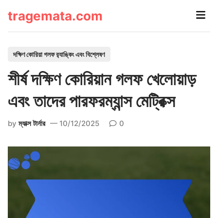
Skip
tragemata.com
Main
to
Men
content
P
দক্ষিণ কোরিয়া গলফ র‌্যাঙ্কিং এবং বিশ্লেষণ
o
শীর্ষ দক্ষিণ কোরিয়ান গলফ খেলোয়াড়
s
t
এবং তাদের পারফরম্যান্স মেট্রিক্স
e
d
by
ম্যাক্স টার্নার
10/12/2025
0
i
n