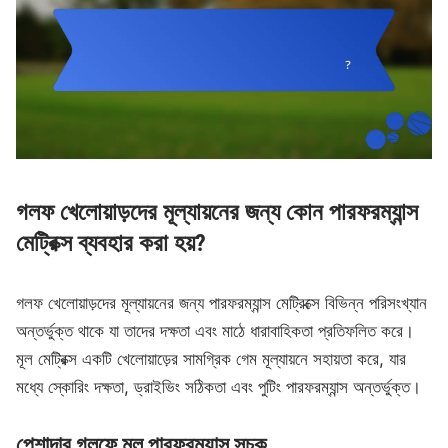
গলফ খেলোয়াড়দের মূল্যায়নের জন্য কোন পারফরম্যান্স
মেট্রিক্স ব্যবহার করা হয়?
গলফ খেলোয়াড়দের মূল্যায়নের জন্য পারফরম্যান্স মেট্রিক্সে বিভিন্ন পরিসংখ্যান
অন্তর্ভুক্ত থাকে যা তাদের দক্ষতা এবং মাঠে ধারাবাহিকতা প্রতিফলিত করে।
মূল মেট্রিক্স একটি খেলোয়াড়ের সামগ্রিক গেম মূল্যায়নে সহায়তা করে, যার
মধ্যে স্কোরিং দক্ষতা, ড্রাইভিং সঠিকতা এবং পুটিং পারফরম্যান্স অন্তর্ভুক্ত।
পেশাদার গলফে মূল পারফরম্যান্স সূচক